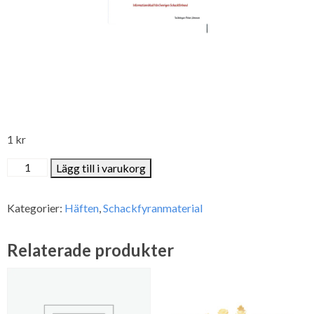
1
kr
Schack
Lägg till i varukorg
(regelhäfte)
mängd
Kategorier:
Häften
,
Schackfyranmaterial
Relaterade produkter