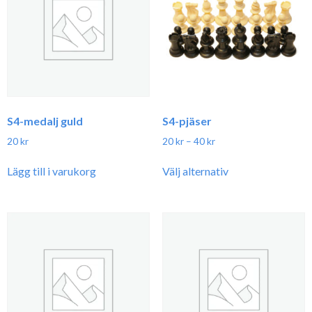
S4-medalj guld
S4-pjäser
Prisintervall:
20
kr
20
kr
–
40
kr
20 kr
Den
till
Lägg till i varukorg
Välj alternativ
här
40 kr
produkten
har
flera
varianter.
De
olika
alternativen
kan