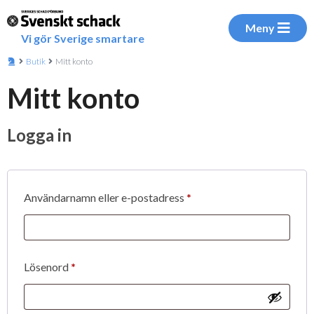
Meny
Vi gör Sverige smartare
Butik
Mitt konto
Mitt konto
Logga in
Obligatoriskt
Användarnamn eller e-postadress
*
Obligatoriskt
Lösenord
*